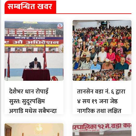
सम्बन्धित खवर
देशैभर धान रोपाइँ
तानसेन वडा नं. ६ द्वारा
सुस्त: सुदूरपश्चिम
४ सय १९ जना जेष्ठ
अगाडि मधेस सबैभन्दा
नागरिक तथा लक्षित
पछाडि, लुम्बिनीमा
वर्गलाई सम्मान
कति ?