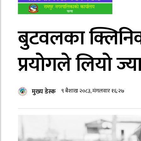
बुटवलका क्लिनि
प्रयोगले लियो ज्य
मुख्य डेस्क
९ बैशाख २०८३, मंगलवार १६:२७