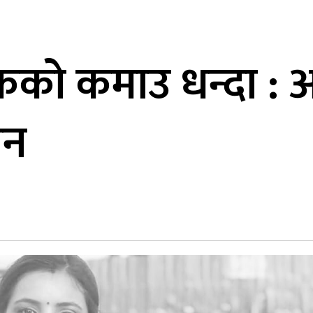
कको कमाउ धन्दा : 
ान