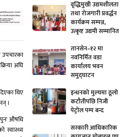
वृद्धिमुखी उद्यमशीलता
तथा रोजगारी प्रवर्द्धन
कार्यक्रम सम्पन्न,
उत्कृष्ट उद्यमी सम्मानित
तानसेन–१२ मा
थप उपचारका
नवनिर्मित वडा
रक्रिया अघि
कार्यालय भवन
समुद्घाटन
न दिएका थिए
इन्धनको मुल्यमा ठूलो
कटौतीपछि निजी
नन् ।
पेट्रोल पम्प बन्द
 पुनः औषधि
सरकारी आधिकारिक
 स्वास्थ्य
कागजात मोबाइल एप