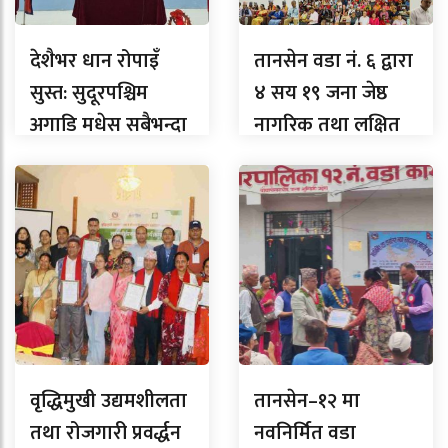
देशैभर धान रोपाइँ
तानसेन वडा नं. ६ द्वारा
सुस्त: सुदूरपश्चिम
४ सय १९ जना जेष्ठ
अगाडि मधेस सबैभन्दा
नागरिक तथा लक्षित
पछाडि, लुम्बिनीमा
वर्गलाई सम्मान
कति ?
वृद्धिमुखी उद्यमशीलता
तानसेन–१२ मा
तथा रोजगारी प्रवर्द्धन
नवनिर्मित वडा