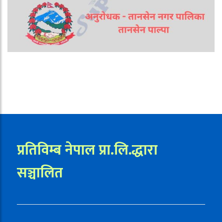
प्रतिविम्ब नेपाल प्रा.लि.द्धारा
सञ्चालित