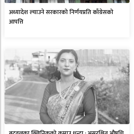
अध्यादेश ल्याउने सरकारको निर्णयप्रति काँग्रेसको
आपत्ति
बुटवलका क्लिनिकको कमाउ धन्दा : असुरक्षित औषधि