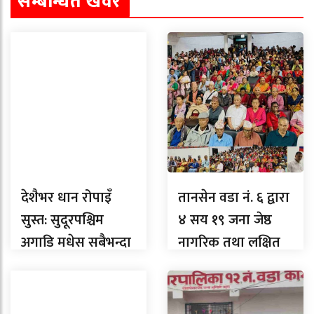
सम्बन्धित खवर
देशैभर धान रोपाइँ
तानसेन वडा नं. ६ द्वारा
सुस्त: सुदूरपश्चिम
४ सय १९ जना जेष्ठ
अगाडि मधेस सबैभन्दा
नागरिक तथा लक्षित
पछाडि, लुम्बिनीमा
वर्गलाई सम्मान
कति ?