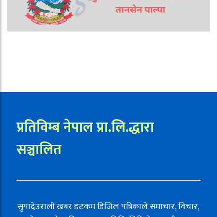
प्रतिविम्ब नेपाल प्रा.लि.द्धारा
सञ्चालित
सुपादेउराली खबर डटकम डिजिल पत्रिकाले समाचार, विचार,