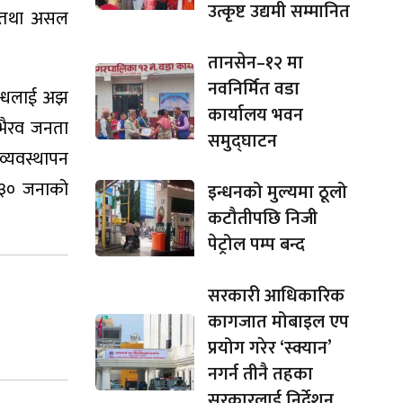
उत्कृष्ट उद्यमी सम्मानित
षा तथा असल
तानसेन–१२ मा
नवनिर्मित वडा
्बन्धलाई अझ
कार्यालय भवन
 भैरव जनता
समुद्घाटन
व्यवस्थापन
१३० जनाको
इन्धनको मुल्यमा ठूलो
कटौतीपछि निजी
पेट्रोल पम्प बन्द
सरकारी आधिकारिक
कागजात मोबाइल एप
प्रयोग गरेर ‘स्क्यान’
नगर्न तीनै तहका
सरकारलाई निर्देशन