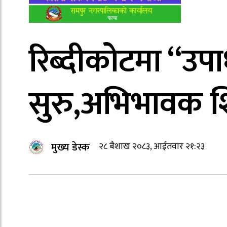
रिब्दीकोटमा “उपाध
सुरु,अभिभावक श
मुख्य डेस्क
२८ बैशाख २०८३, आईतवार २१:२३