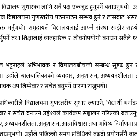
विद्यालय सुधारका लागि सबै पक्ष एकजुट हुनुपर्ने बताउनुभयो। उहाँ
ेमा मात्र विद्यालयमा गुणस्तरीय पठनपाठन सम्भव हुने र त्यसबाट अस
क्त गर्नुभयो। समुदायले विद्यालयलाई आफ्नै संस्था सम्झेर सहयोग 
पर्ने तथा शिक्षालाई व्यवहारिक र जीवनोपयोगी बनाउन सबैले ध्या
ाल भट्टराईले अभिभावक र विद्यालयबीचको सम्बन्ध सुदृढ हुन स
नुभयो। उहाँले बालबालिकाको व्यवहार, अनुशासन, अध्ययनशीलता
क थप जिम्मेवार र सचेत बन्नुपर्ने धारणा राख्नुभयो।
कारीले विद्यालयमा गुणस्तरीय सुधार ल्याउने, विद्यार्थी भर्नादर वृ
र सचेत बनाउने उद्देश्यले कार्यक्रम सञ्चालन गरिएको बताउनु
ययनशीलता, अनुशासन, आत्मविश्वास तथा भविष्य निर्माणमा प्रत्य
 बताउनुभयो। उहाँले पछिल्लो समय प्रविधिको बढ्दो प्रयोगसँगै ब