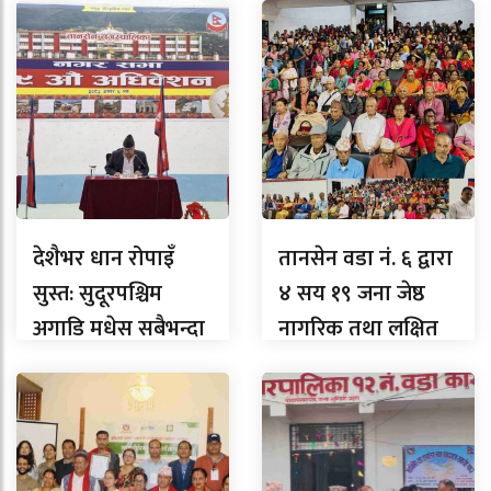
देशैभर धान रोपाइँ
तानसेन वडा नं. ६ द्वारा
सुस्त: सुदूरपश्चिम
४ सय १९ जना जेष्ठ
अगाडि मधेस सबैभन्दा
नागरिक तथा लक्षित
पछाडि, लुम्बिनीमा
वर्गलाई सम्मान
कति ?