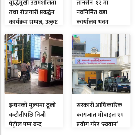
वृद्धिमुखी उद्यमशीलता
तानसेन–१२ मा
तथा रोजगारी प्रवर्द्धन
नवनिर्मित वडा
कार्यक्रम सम्पन्न, उत्कृष्ट
कार्यालय भवन
उद्यमी सम्मानित
समुद्घाटन
इन्धनको मुल्यमा ठूलो
सरकारी आधिकारिक
कटौतीपछि निजी
कागजात मोबाइल एप
पेट्रोल पम्प बन्द
प्रयोग गरेर ‘स्क्यान’
नगर्न तीनै तहका