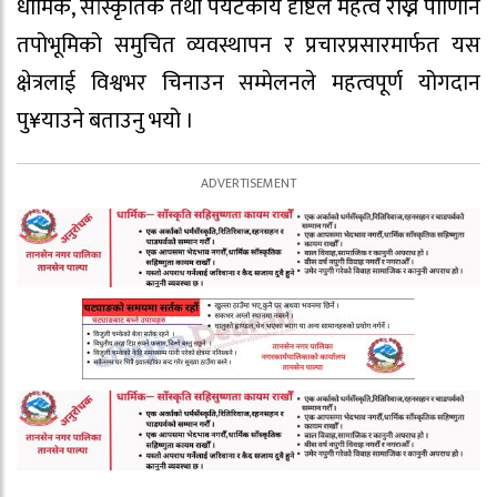
धार्मिक, सांस्कृतिक तथा पर्यटकीय दृष्टिले महत्व राख्ने पाणिनि
तपोभूमिको समुचित व्यवस्थापन र प्रचारप्रसारमार्फत यस
क्षेत्रलाई विश्वभर चिनाउन सम्मेलनले महत्वपूर्ण योगदान
पु¥याउने बताउनु भयो ।