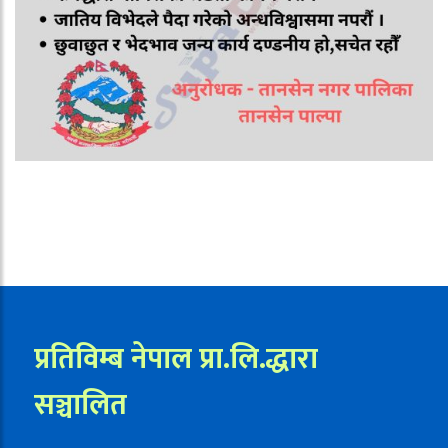
प्रतिविम्ब नेपाल प्रा.लि.द्धारा
सञ्चालित