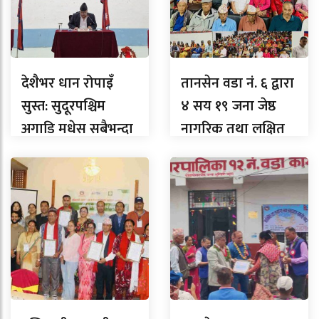
देशैभर धान रोपाइँ
तानसेन वडा नं. ६ द्वारा
सुस्त: सुदूरपश्चिम
४ सय १९ जना जेष्ठ
अगाडि मधेस सबैभन्दा
नागरिक तथा लक्षित
पछाडि, लुम्बिनीमा
वर्गलाई सम्मान
कति ?