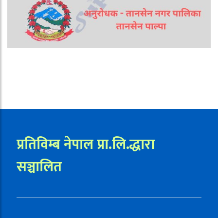
प्रतिविम्ब नेपाल प्रा.लि.द्धारा
सञ्चालित