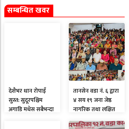
सम्बन्धित खवर
देशैभर धान रोपाइँ
तानसेन वडा नं. ६ द्वारा
सुस्त: सुदूरपश्चिम
४ सय १९ जना जेष्ठ
अगाडि मधेस सबैभन्दा
नागरिक तथा लक्षित
पछाडि, लुम्बिनीमा
वर्गलाई सम्मान
कति ?