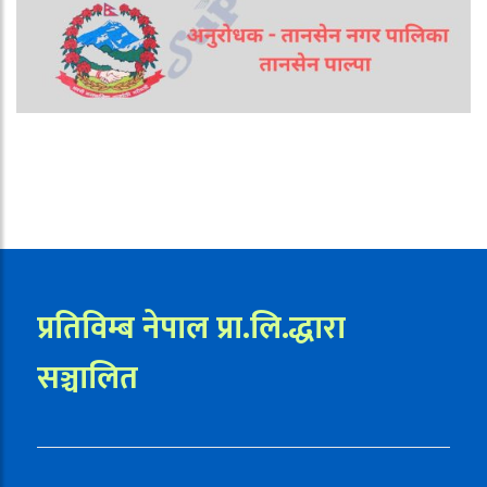
प्रतिविम्ब नेपाल प्रा.लि.द्धारा
सञ्चालित