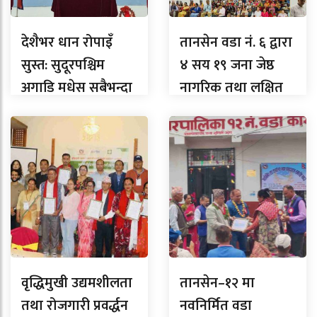
देशैभर धान रोपाइँ
तानसेन वडा नं. ६ द्वारा
सुस्त: सुदूरपश्चिम
४ सय १९ जना जेष्ठ
अगाडि मधेस सबैभन्दा
नागरिक तथा लक्षित
पछाडि, लुम्बिनीमा
वर्गलाई सम्मान
कति ?
वृद्धिमुखी उद्यमशीलता
तानसेन–१२ मा
तथा रोजगारी प्रवर्द्धन
नवनिर्मित वडा